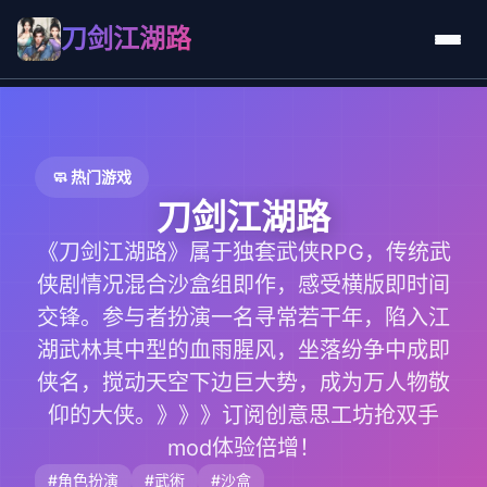
刀剑江湖路
🧼 热门游戏
刀剑江湖路
《刀剑江湖路》属于独套武侠RPG，传统武
侠剧情况混合沙盒组即作，感受横版即时间
交锋。参与者扮演一名寻常若干年，陷入江
湖武林其中型的血雨腥风，坐落纷争中成即
侠名，搅动天空下边巨大势，成为万人物敬
仰的大侠。》》》订阅创意思工坊抢双手
mod体验倍增！
#角色扮演
#武術
#沙盒