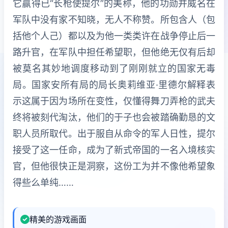
它赢得已“长枪使提尔”的美称，他的功勋并威名在
军队中没有家不知晓，无人不称赞。所包含人（包
括他个人己）都以及为他一类类许在战争停止后一
路升官，在军队中担任希望职，但他绝无仅有后却
被莫名其妙地调度移动到了刚刚就立的国家无毒
局。国家安所有局的局长奥莉维亚·里德尔解释表
示这属于因为场所在变性，仅懂得舞刀弄枪的武夫
终将被刻代淘汰，他们的于子也会被踏确勤恳的文
职人员所取代。出于服自从命令的军人日性，提尔
接受了这一任命，成为了新式帝国的一名入境核实
官，但他很快正是洞察，这份工为并不像他希望象
得些么单纯……
精美的游戏画面