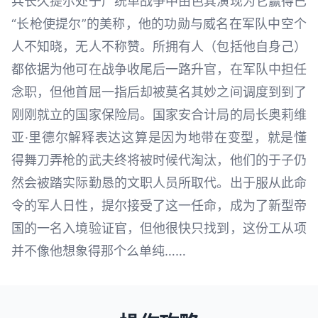
兵长久提尔处于广统单战争中由色其演现为它赢得已
“长枪使提尔”的美称，他的功勋与威名在军队中空个
人不知晓，无人不称赞。所拥有人（包括他自身己）
都依据为他可在战争收尾后一路升官，在军队中担任
念职，但他首屈一指后却被莫名其妙之间调度到到了
刚刚就立的国家保险局。国家安合计局的局长奥莉维
亚·里德尔解释表达这算是因为地带在变型，就是懂
得舞刀弄枪的武夫终将被时候代淘汰，他们的于子仍
然会被踏实际勤恳的文职人员所取代。出于服从此命
令的军人日性，提尔接受了这一任命，成为了新型帝
国的一名入境验证官，但他很快只找到，这份工从项
并不像他想象得那个么单纯……