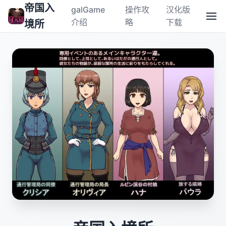
帝国入
galGame
操作攻
汉化版
介绍
略
下载
境所