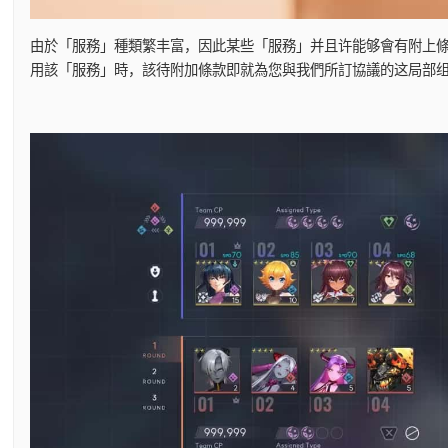
由於「服務」種類繁丰富，因此某些「服務」并且许能够會有附上條
用該「服務」時，該待附加條款即就為您與我們所訂協議的这局部