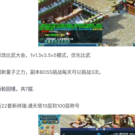
修改比武大会，1v1.3v3.5v5模式，优化比武
]门新童子之力，副本BOSS挑战每天可以挑战3次。
新轮回境，共7层.
新22套新祥瑞.通天塔10层到100层称号