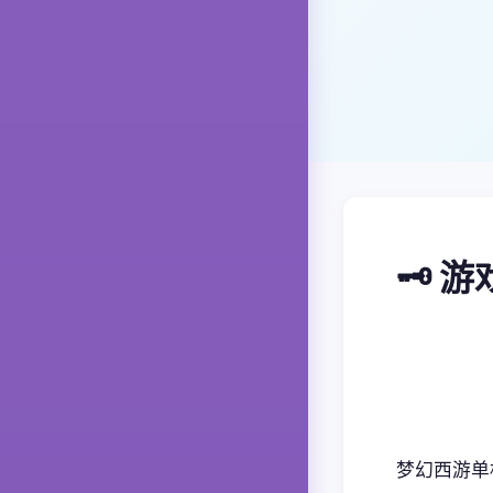
🗝️ 
梦幻西游单