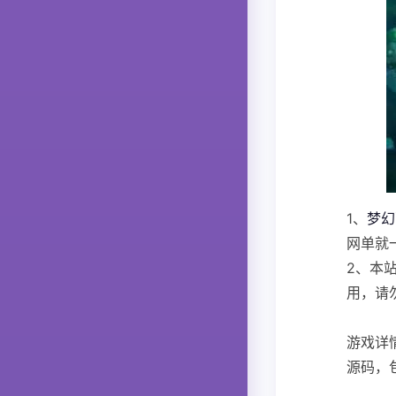
1、
梦幻
网单就
2、本
用，请
游戏详
源码，