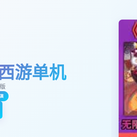
西游单机
玉版
演