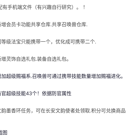
配有手机端文件（有兴趣自行研究）。 ！
]新增会员卡功能共享仓库.共享召唤兽仓库.
]同等级法宝只能携带一个，优化成可携带二个.
[新增灵饰自选礼包.装备自选礼包。
]增加超级赐福系.召唤兽可通过携带技能数量增加赐福进化。
]防官超级技能43个！依据防官属性
]文韵墨香环任务，可在长安文韵使者处领取.积分可兑换商品