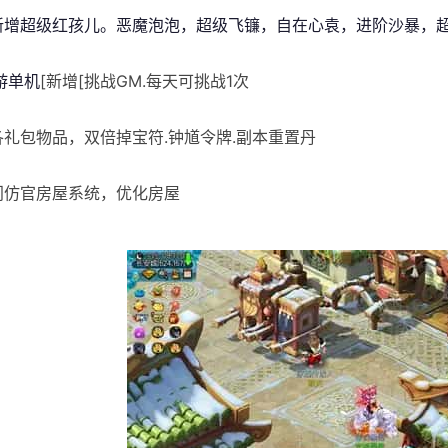
]新增超级红孩儿。恶魔泡泡，超级飞镰，自在心袁，进阶沙暴，
游单机
[新增[挑战GM.每天可挑战1次
]各礼包物品，双倍掉宝符.钟馗令牌.副本重置丹
]门仿官房屋系统，优化房屋