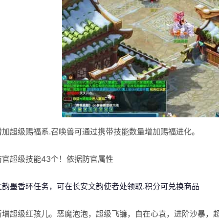
]增加超级赐福系.召唤兽可通过携带技能数量增加赐福进化。
]防官超级技能43个！依据防官属性
]文韵墨香环任务，可在长安文韵使者处领取.积分可兑换商品
]新增超级红孩儿。恶魔泡泡，超级飞镰，自在心袁，进阶沙暴，