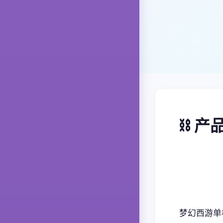
⛓️ 
梦幻西游单