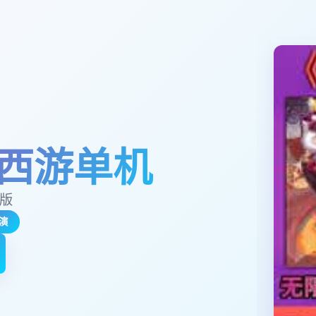
西游单机
玉版
演