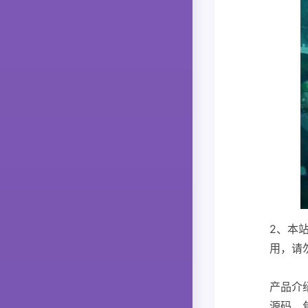
2、本
用，请
产品介
源码，