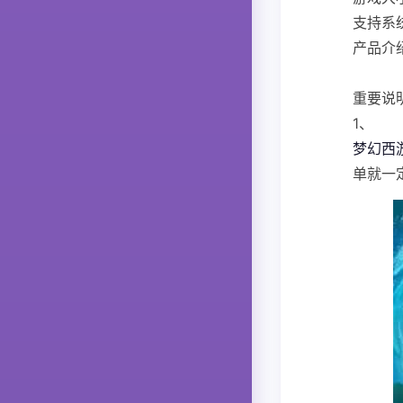
支持系统
产品介
重要说
1、
梦幻西
单就一