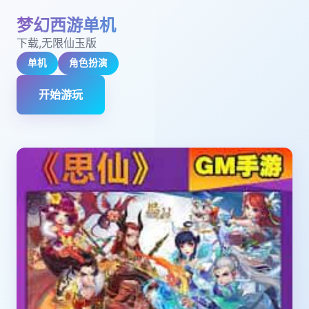
梦幻西游单机
下载,无限仙玉版
单机
角色扮演
开始游玩