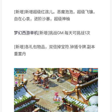
[新增]新增超级红孩儿。恶魔泡泡，超级飞镰，
自在心袁，进阶沙暴，超级神柚
梦幻西游单机
[新增[挑战GM.每天可挑战1次
[新增]各礼包物品，双倍掉宝符.钟馗令牌.副本
重置丹