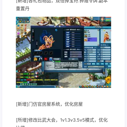
[新增]各礼包物品，双倍掉宝符.钟馗令牌.副本
重置丹
[新增]门仿官房屋系统，优化房屋
[所增]修改比武大会，1v1.3v3.5v5模式，优化