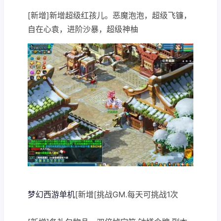
[新增]新增超级红孩儿。恶魔泡泡，超级飞镰，
自在心袁，进阶沙暴，超级神柚
梦幻西游单机
[新增[挑战GM.每天可挑战1次