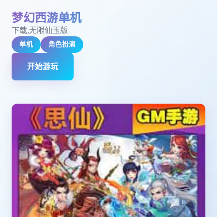
梦幻西游单机
下载,无限仙玉版
单机
角色扮演
开始游玩