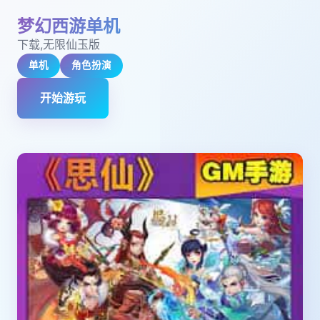
梦幻西游单机
下载,无限仙玉版
单机
角色扮演
开始游玩