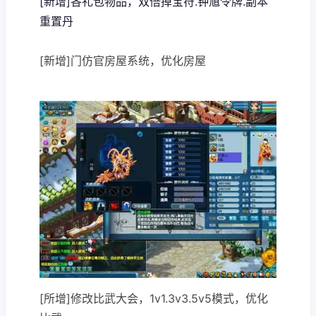
[新增]各礼包物品，双倍掉宝符.钟馗令牌.副本
重置丹
[新增]门仿官房屋系统，优化房屋
[所增]修改比武大会，1v1.3v3.5v5模式，优化