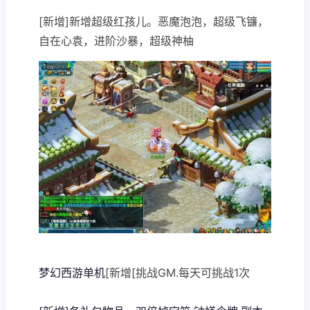
[新增]新增超级红孩儿。恶魔泡泡，超级飞镰，
自在心袁，进阶沙暴，超级神柚
梦幻西游单机
[新增[挑战GM.每天可挑战1次