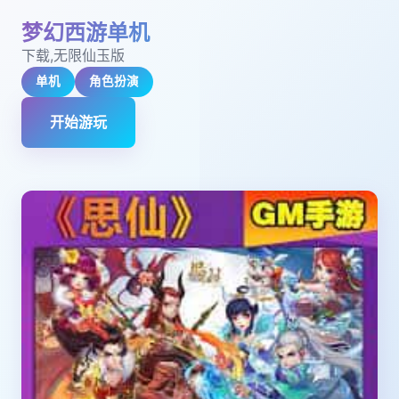
梦幻西游单机
下载,无限仙玉版
单机
角色扮演
开始游玩