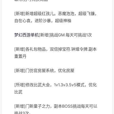
[新增]新增超级红孩儿。恶魔泡泡，超级飞镰，
自在心袁，进阶沙暴，超级神柚
梦幻西游单机
[新增[挑战GM.每天可挑战1次
[新增]各礼包物品，双倍掉宝符.钟馗令牌.副本
重置丹
[新增]门仿官房屋系统，优化房屋
[所增]修改比武大会，1v1.3v3.5v5模式，优化
比武
[新增]门新童子之力，副本BOSS挑战每天可以
挑战3次。