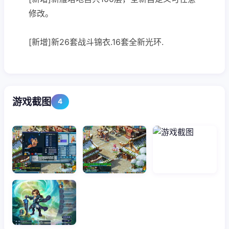
修改。
[新增]新26套战斗锦衣.16套全新光环.
游戏截图
4