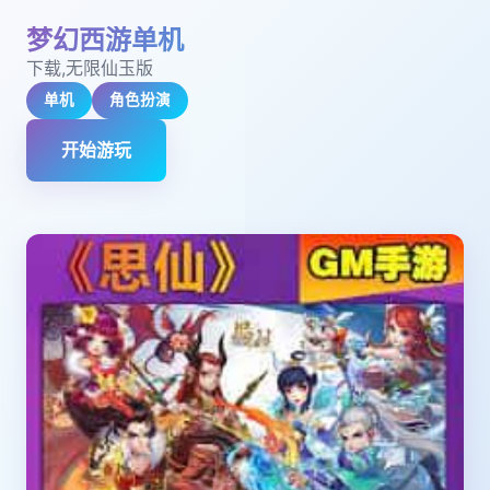
梦幻西游单机
下载,无限仙玉版
单机
角色扮演
开始游玩