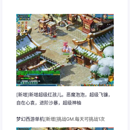
[新增]新增超级红孩儿。恶魔泡泡，超级飞镰，
自在心袁，进阶沙暴，超级神柚
梦幻西游单机
[新增[挑战GM.每天可挑战1次