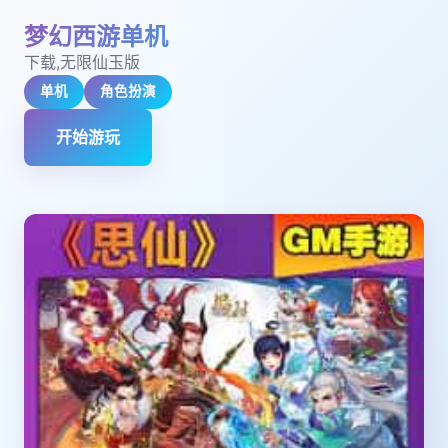
梦幻西游单机
下载,无限仙玉版
单机
角色扮演
开始游玩