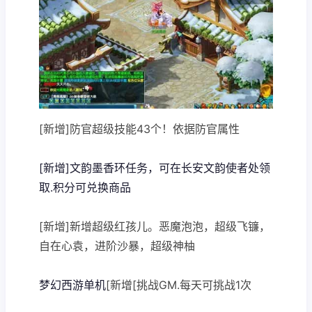
[新增]防官超级技能43个！依据防官属性
[新增]文韵墨香环任务，可在长安文韵使者处领
取.积分可兑换商品
[新增]新增超级红孩儿。恶魔泡泡，超级飞镰，
自在心袁，进阶沙暴，超级神柚
梦幻西游单机
[新增[挑战GM.每天可挑战1次