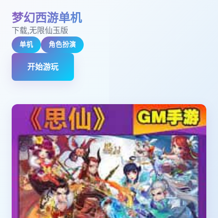
梦幻西游单机
下载,无限仙玉版
单机
角色扮演
开始游玩