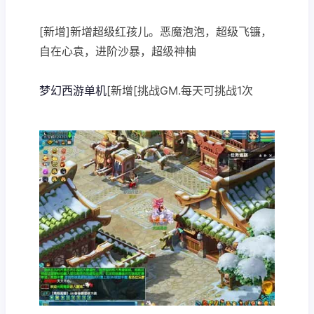
[新增]新增超级红孩儿。恶魔泡泡，超级飞镰，
自在心袁，进阶沙暴，超级神柚
梦幻西游单机
[新增[挑战GM.每天可挑战1次