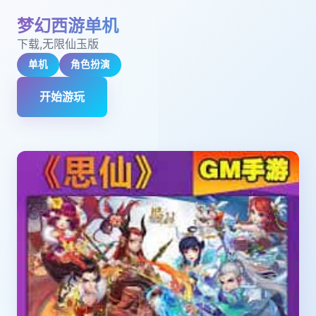
梦幻西游单机
下载,无限仙玉版
单机
角色扮演
开始游玩