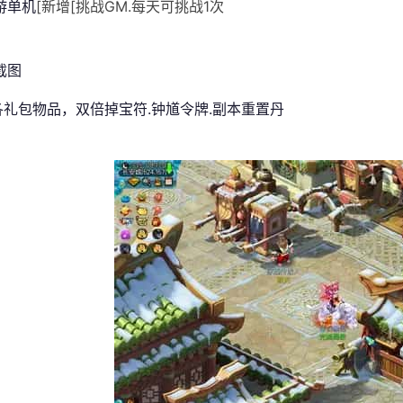
游单机
[新增[挑战GM.每天可挑战1次
]各礼包物品，双倍掉宝符.钟馗令牌.副本重置丹