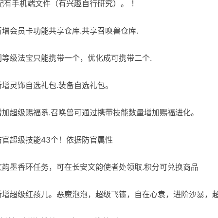
配有手机端文件（有兴趣自行研究）。 ！
]新增会员卡功能共享仓库.共享召唤兽仓库.
]同等级法宝只能携带一个，优化成可携带二个.
[新增灵饰自选礼包.装备自选礼包。
]增加超级赐福系.召唤兽可通过携带技能数量增加赐福进化。
]防官超级技能43个！依据防官属性
]文韵墨香环任务，可在长安文韵使者处领取.积分可兑换商品
]新增超级红孩儿。恶魔泡泡，超级飞镰，自在心袁，进阶沙暴，