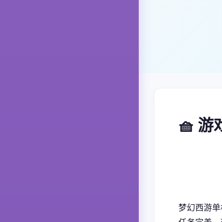
🧺 
梦幻西游单