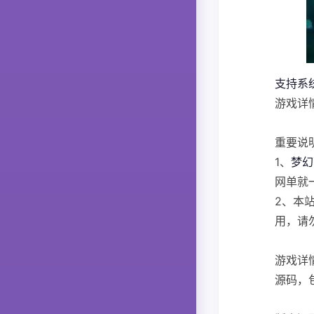
支持系统
游戏详
重要说
1、
梦幻
网单就
2、本
用，请
游戏详
源码，