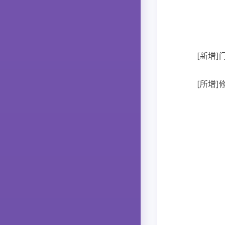
[新增
[所增]