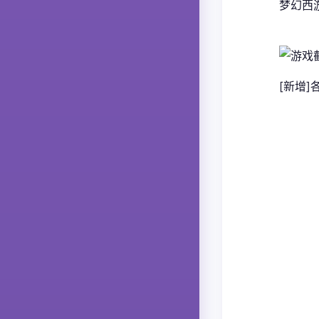
梦幻西
[新增