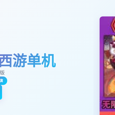
西游单机
玉版
演