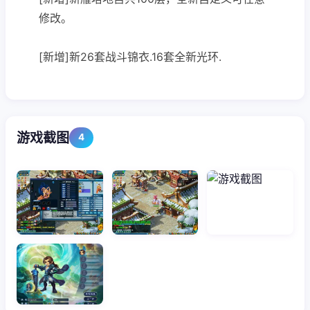
修改。
[新增]新26套战斗锦衣.16套全新光环.
游戏截图
4