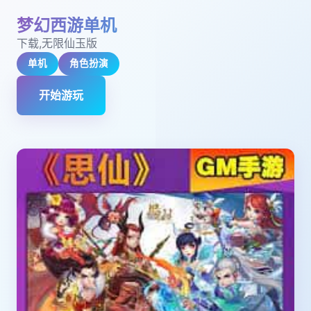
梦幻西游单机
下载,无限仙玉版
单机
角色扮演
开始游玩