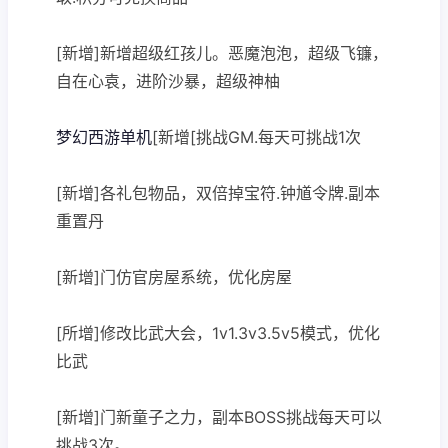
[新增]新增超级红孩儿。恶魔泡泡，超级飞镰，
自在心袁，进阶沙暴，超级神柚
梦幻西游单机
[新增[挑战GM.每天可挑战1次
[新增]各礼包物品，双倍掉宝符.钟馗令牌.副本
重置丹
[新增]门仿官房屋系统，优化房屋
[所增]修改比武大会，1v1.3v3.5v5模式，优化
比武
[新增]门新童子之力，副本BOSS挑战每天可以
挑战3次。