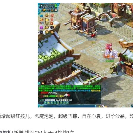
]新增超级红孩儿。恶魔泡泡，超级飞镰，自在心袁，进阶沙暴，
游单机
[新增[挑战GM.每天可挑战1次