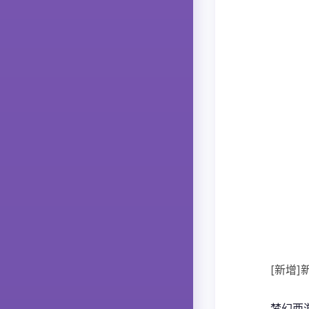
[新增
梦幻西