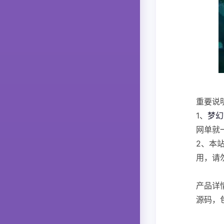
重要说
1、
梦幻
网单就
2、本
用，请
产品详
源码，