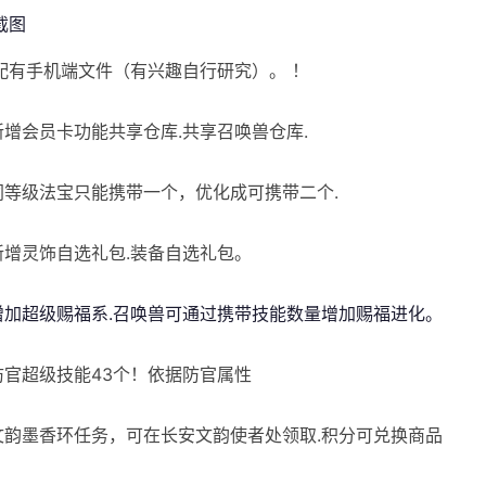
配有手机端文件（有兴趣自行研究）。 ！
]新增会员卡功能共享仓库.共享召唤兽仓库.
]同等级法宝只能携带一个，优化成可携带二个.
[新增灵饰自选礼包.装备自选礼包。
]增加超级赐福系.召唤兽可通过携带技能数量增加赐福进化。
]防官超级技能43个！依据防官属性
]文韵墨香环任务，可在长安文韵使者处领取.积分可兑换商品