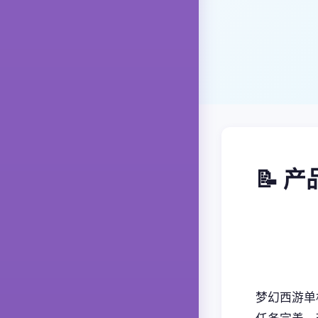
📝 
梦幻西游单