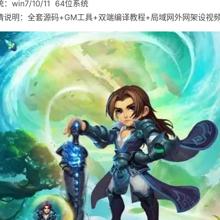
：win7/10/11 64位系统
情说明：全套源码+GM工具+双端编译教程+局域网外网架设视