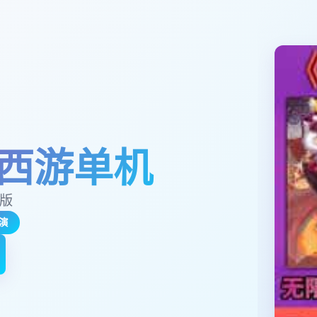
西游单机
玉版
演