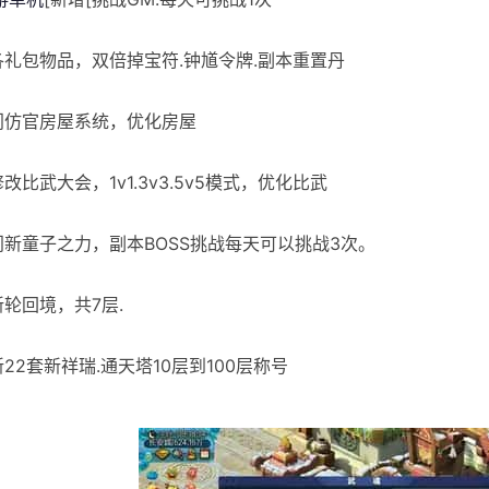
]各礼包物品，双倍掉宝符.钟馗令牌.副本重置丹
]门仿官房屋系统，优化房屋
修改比武大会，1v1.3v3.5v5模式，优化比武
]门新童子之力，副本BOSS挑战每天可以挑战3次。
新轮回境，共7层.
新22套新祥瑞.通天塔10层到100层称号