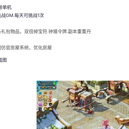
游单机
挑战GM.每天可挑战1次
]各礼包物品，双倍掉宝符.钟馗令牌.副本重置丹
]门仿官房屋系统，优化房屋