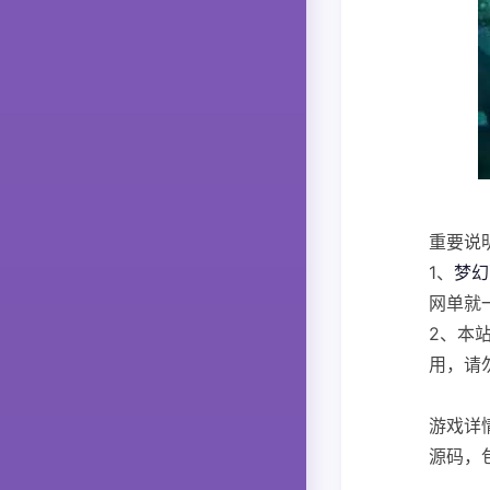
重要说
1、
梦幻
网单就
2、本
用，请
游戏详
源码，