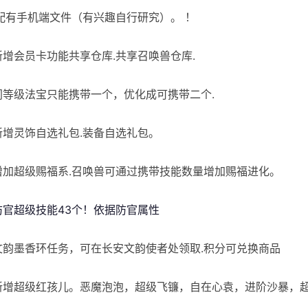
配有手机端文件（有兴趣自行研究）。 ！
]新增会员卡功能共享仓库.共享召唤兽仓库.
]同等级法宝只能携带一个，优化成可携带二个.
[新增灵饰自选礼包.装备自选礼包。
]增加超级赐福系.召唤兽可通过携带技能数量增加赐福进化。
]防官超级技能43个！依据防官属性
]文韵墨香环任务，可在长安文韵使者处领取.积分可兑换商品
]新增超级红孩儿。恶魔泡泡，超级飞镰，自在心袁，进阶沙暴，