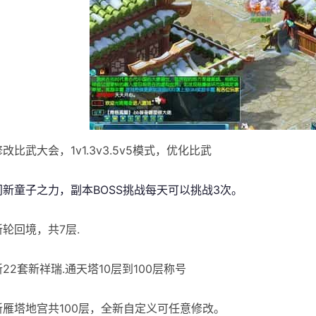
修改比武大会，1v1.3v3.5v5模式，优化比武
]门新童子之力，副本BOSS挑战每天可以挑战3次。
新轮回境，共7层.
新22套新祥瑞.通天塔10层到100层称号
]新雁塔地宫共100层，全新自定义可任意修改。