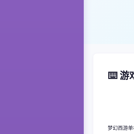
⌨️ 
梦幻西游单