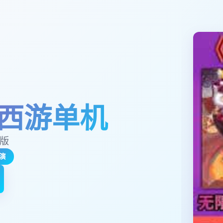
西游单机
玉版
演