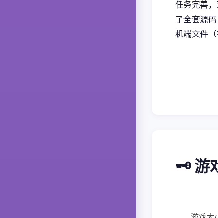
任务完善，
了全套源码
机端文件（
🗝️ 
游戏大