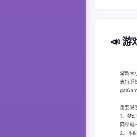
📣 
游戏大
支持系统
gal
重要说
1、
梦幻
网单就
2、本