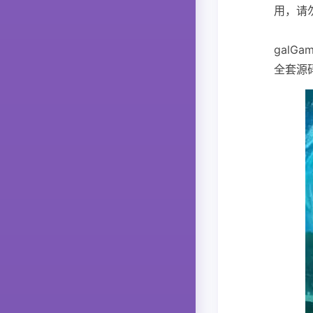
用，请
gal
全套源