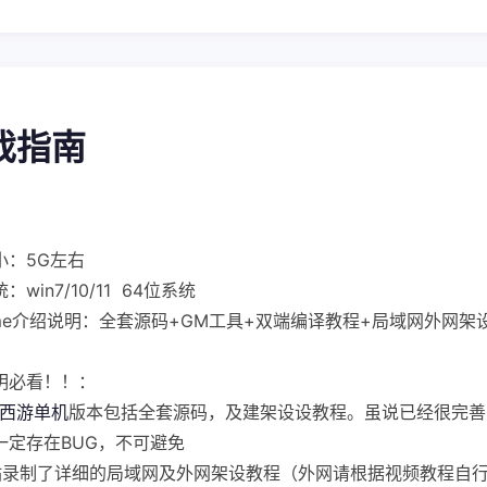
游戏指南
小：5G左右
：win7/10/11 64位系统
Game介绍说明：全套源码+GM工具+双端编译教程+局域网外网架
明必看！！：
西游单机
版本包括全套源码，及建架设设教程。虽说已经很完善
一定存在BUG，不可避免
站录制了详细的局域网及外网架设教程（外网请根据视频教程自