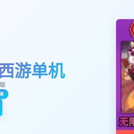
西游单机
玉版
演