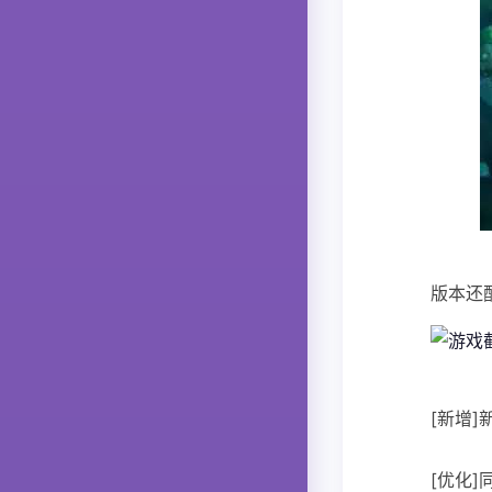
版本还
[新增
[优化