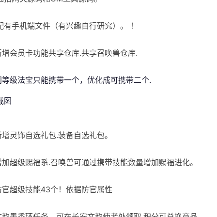
配有手机端文件（有兴趣自行研究）。 ！
]新增会员卡功能共享仓库.共享召唤兽仓库.
]同等级法宝只能携带一个，优化成可携带二个.
[新增灵饰自选礼包.装备自选礼包。
]增加超级赐福系.召唤兽可通过携带技能数量增加赐福进化。
]防官超级技能43个！依据防官属性
]文韵墨香环任务，可在长安文韵使者处领取.积分可兑换商品