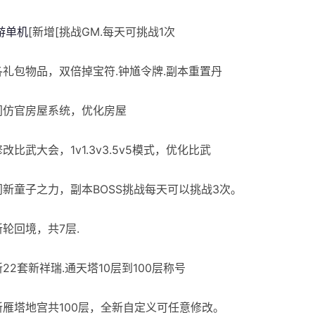
游单机
[新增[挑战GM.每天可挑战1次
]各礼包物品，双倍掉宝符.钟馗令牌.副本重置丹
]门仿官房屋系统，优化房屋
修改比武大会，1v1.3v3.5v5模式，优化比武
]门新童子之力，副本BOSS挑战每天可以挑战3次。
新轮回境，共7层.
新22套新祥瑞.通天塔10层到100层称号
]新雁塔地宫共100层，全新自定义可任意修改。