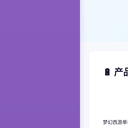
🔋 
梦幻西游单