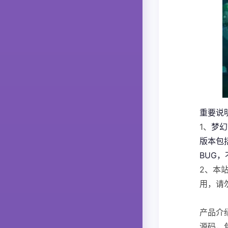
重要说
1、
梦幻
版本包
BUG
2、本
用，请
产品介
源码，