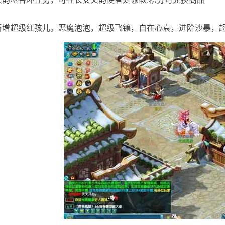
]新增超级红孩儿。恶魔泡泡，超级飞镰，自在心袁，进阶沙暴，