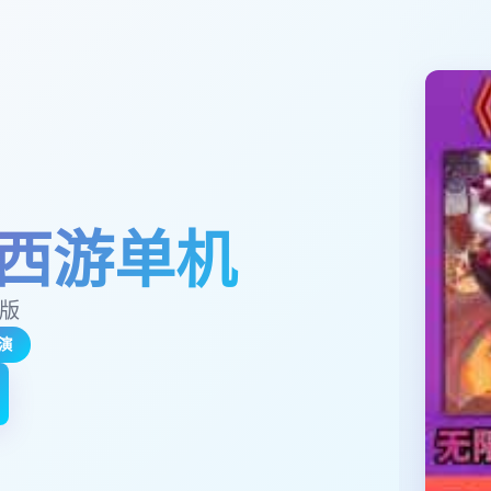
西游单机
玉版
演