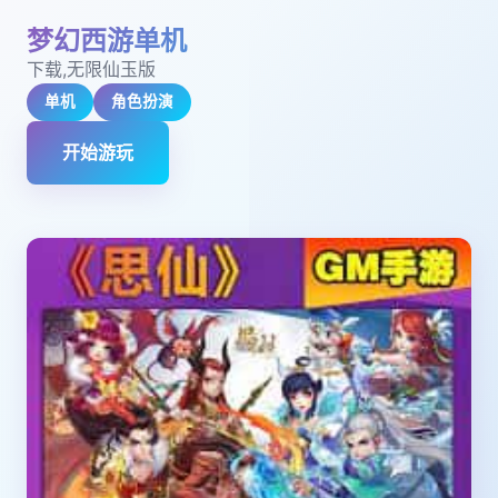
梦幻西游单机
下载,无限仙玉版
单机
角色扮演
开始游玩