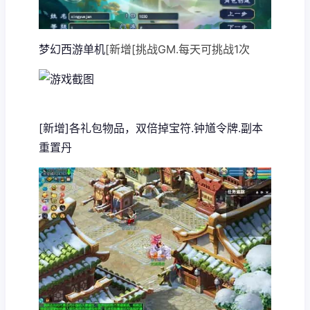
梦幻西游单机
[新增[挑战GM.每天可挑战1次
[新增]各礼包物品，双倍掉宝符.钟馗令牌.副本
重置丹