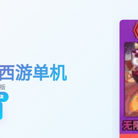
西游单机
玉版
演