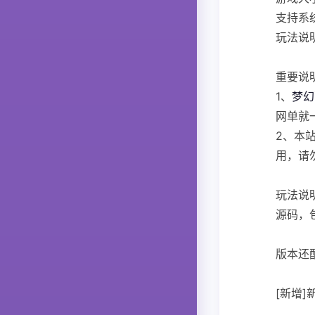
支持系统
玩法说
重要说
1、
梦幻
网单就
2、本
用，请
玩法说
源码，
版本还
[新增