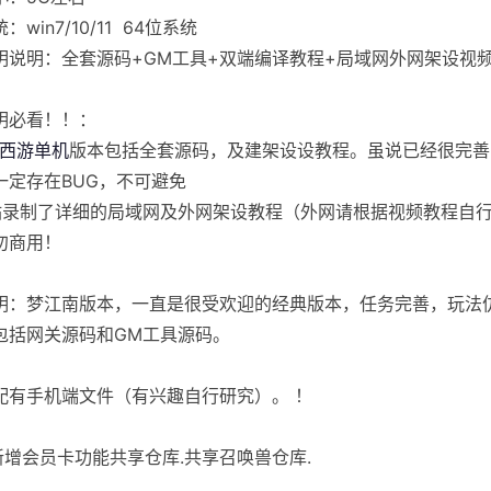
：win7/10/11 64位系统
明说明：全套源码+GM工具+双端编译教程+局域网外网架设视
明必看！！：
西游单机
版本包括全套源码，及建架设设教程。虽说已经很完善
一定存在BUG，不可避免
站录制了详细的局域网及外网架设教程（外网请根据视频教程自
勿商用！
明：梦江南版本，一直是很受欢迎的经典版本，任务完善，玩法
包括网关源码和GM工具源码。
配有手机端文件（有兴趣自行研究）。 ！
]新增会员卡功能共享仓库.共享召唤兽仓库.