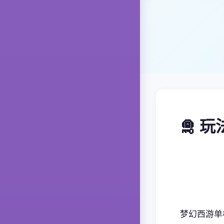
🛅 
梦幻西游单