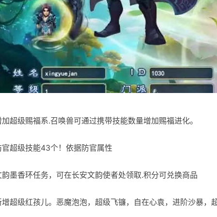
]增加超级赐福系.召唤兽可通过携带技能数量增加赐福进化。
]防官超级技能43个！依据防官属性
]文韵墨香环任务，可在长安文韵使者处领取.积分可兑换商品
]新增超级红孩儿。恶魔泡泡，超级飞镰，自在心袁，进阶沙暴，