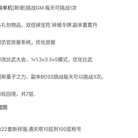
游单机
[新增[挑战GM.每天可挑战1次
]各礼包物品，双倍掉宝符.钟馗令牌.副本重置丹
]门仿官房屋系统，优化房屋
修改比武大会，1v1.3v3.5v5模式，优化比武
]门新童子之力，副本BOSS挑战每天可以挑战3次。
新轮回境，共7层.
新22套新祥瑞.通天塔10层到100层称号