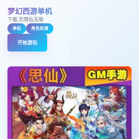
梦幻西游单机
下载,无限仙玉版
单机
角色扮演
开始游玩