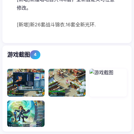
修改。
[新增]新26套战斗锦衣.16套全新光环.
游戏截图
4