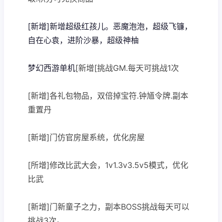
[新增]新增超级红孩儿。恶魔泡泡，超级飞镰，
自在心袁，进阶沙暴，超级神柚
梦幻西游单机
[新增[挑战GM.每天可挑战1次
[新增]各礼包物品，双倍掉宝符.钟馗令牌.副本
重置丹
[新增]门仿官房屋系统，优化房屋
[所增]修改比武大会，1v1.3v3.5v5模式，优化
比武
[新增]门新童子之力，副本BOSS挑战每天可以
挑战3次。