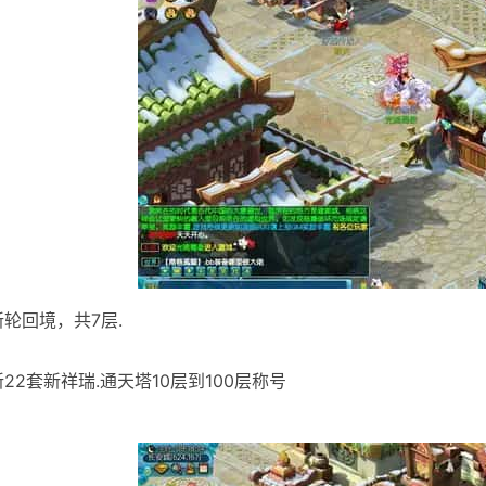
新轮回境，共7层.
新22套新祥瑞.通天塔10层到100层称号