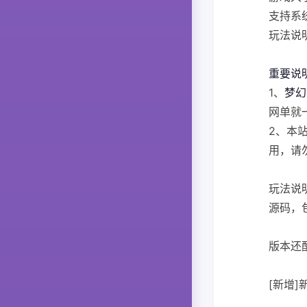
支持系统
玩法说
重要说
1、
梦幻
网单就
2、本
用，请
玩法说
源码，
版本还
[新增