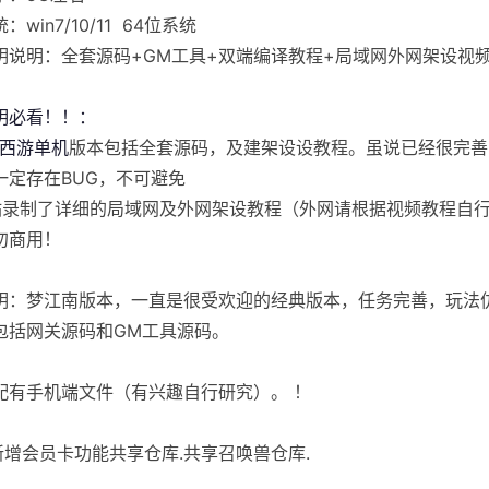
：win7/10/11 64位系统
明说明：全套源码+GM工具+双端编译教程+局域网外网架设视
明必看！！：
西游单机
版本包括全套源码，及建架设设教程。虽说已经很完善
一定存在BUG，不可避免
站录制了详细的局域网及外网架设教程（外网请根据视频教程自
勿商用！
明：梦江南版本，一直是很受欢迎的经典版本，任务完善，玩法
包括网关源码和GM工具源码。
配有手机端文件（有兴趣自行研究）。 ！
]新增会员卡功能共享仓库.共享召唤兽仓库.