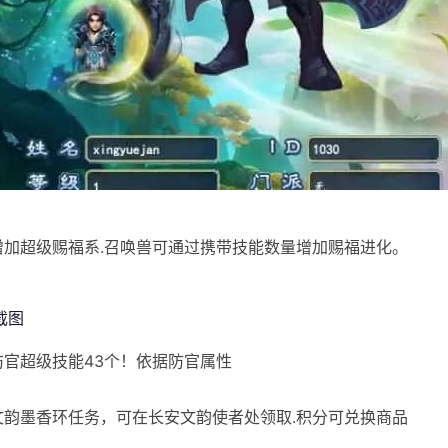
]增加超级赐福系.召唤兽可通过携带技能数量增加赐福进化。
]防官超级技能43个！依据防官属性
]文韵墨香环任务，可在长安文韵使者处领取.积分可兑换商品