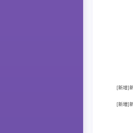
[新增]
[新増]