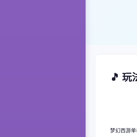
🎵 
梦幻西游单