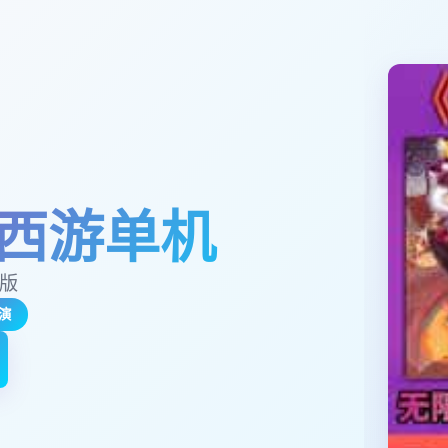
西游单机
玉版
演