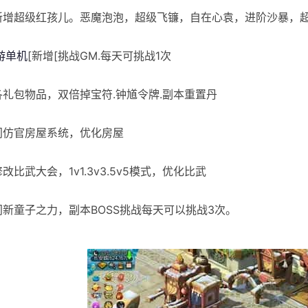
]新增超级红孩儿。恶魔泡泡，超级飞镰，自在心袁，进阶沙暴，
游单机
[新增[挑战GM.每天可挑战1次
]各礼包物品，双倍掉宝符.钟馗令牌.副本重置丹
]门仿官房屋系统，优化房屋
修改比武大会，1v1.3v3.5v5模式，优化比武
]门新童子之力，副本BOSS挑战每天可以挑战3次。