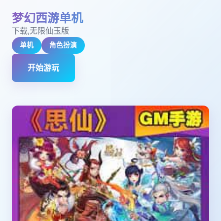
梦幻西游单机
下载,无限仙玉版
单机
角色扮演
开始游玩