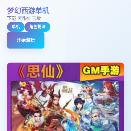
梦幻西游单机
下载,无限仙玉版
单机
角色扮演
开始游玩