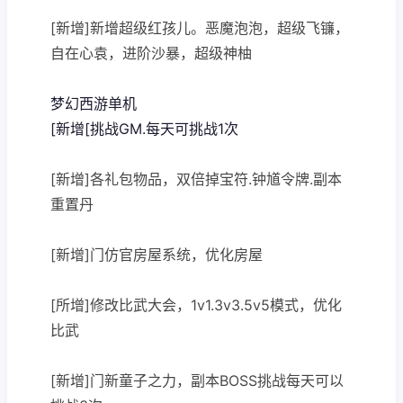
[新增]新增超级红孩儿。恶魔泡泡，超级飞镰，
自在心袁，进阶沙暴，超级神柚
梦幻西游单机
[新增[挑战GM.每天可挑战1次
[新增]各礼包物品，双倍掉宝符.钟馗令牌.副本
重置丹
[新增]门仿官房屋系统，优化房屋
[所增]修改比武大会，1v1.3v3.5v5模式，优化
比武
[新增]门新童子之力，副本BOSS挑战每天可以