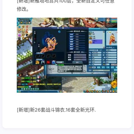
[新增]新雁塔地宫共100层，全新自定义可任意
修改。
[新增]新26套战斗锦衣.16套全新光环.