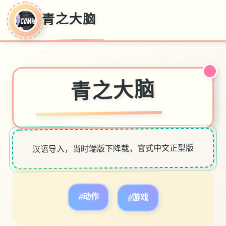
青之大脑
～
青之大脑
汉语导入，当时端版下降载，官式中文正型版
#动作
#游戏
～