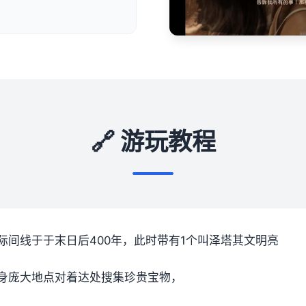
🔗 游玩教程
际间线于于末日后400年，此时带有1个叫泽塔其文明亮
身庞大地点对着达处搜集珍贵宝物，