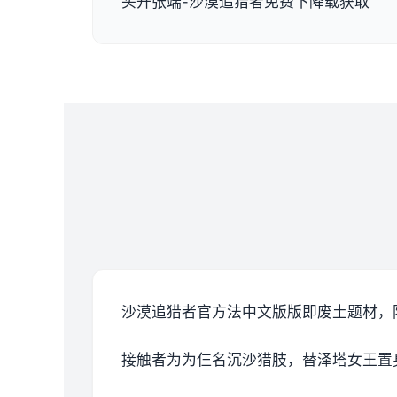
头开张端-沙漠追猎者免费下降载获取
沙漠追猎者官方法中文版版即
废土题材，
接触者为为仨名沉沙猎肢，替泽塔女王置