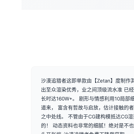
沙漠追猎者这即单款由【Zetan】度制作
出至众渲染优秀，业之间顶级流水准 已
长时达160W+。 剧形与情感利用10局
道来， 富含有哲故与启放，估计接触的
之中处线。 不管由于CG建构模抵达CG
的！ 动态资料也非常的细腻！绝对是不