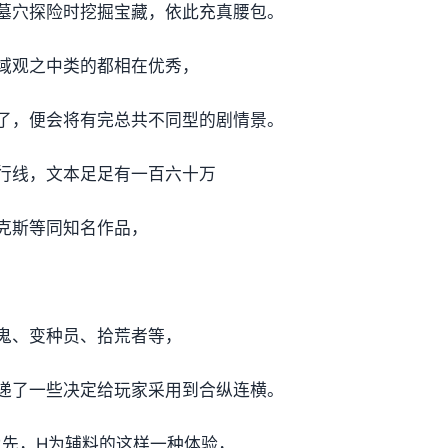
墓穴探险时挖掘宝藏，依此充真腰包。
域观之中类的都相在优秀，
了，便会将有完总共不同型的剧情景。
行线，文本足足有一百六十万
克斯等同知名作品，
鬼、变种员、拾荒者等，
递了一些决定给玩家采用到合纵连横。
为先，H为辅料的这样一种体验，