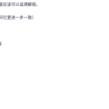
录应该可以追溯解锁。
问它更进一步一致）
，
误