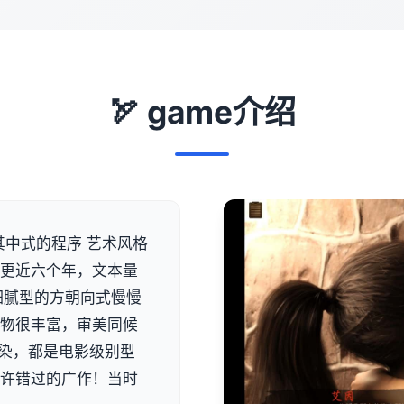
🏹 game介绍
其中式的程序 艺术风格
经更近六个年，文本量
部细腻型的方朝向式慢慢
者物很丰富，审美同候
渲染，都是电影级别型
也许错过的广作！当时