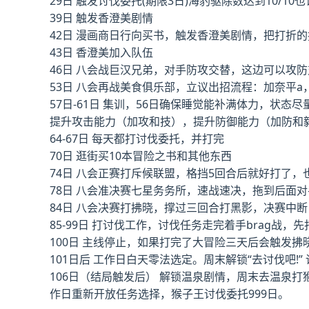
29日 触发讨伐委托(期限3日)海豹驱除数达到10/10
39日 触发香澄美剧情
42日 漫画商日行向买书，触发香澄美剧情，把打折
43日 香澄美加入队伍
46日 八会战巨汉兄弟，对手防攻交替，这边可以攻
53日 八会再战美食俱乐部，立议出招流程：加奈平
57日-61日 集训，56日确保睡觉能补满体力，状态尽
提升攻击能力（加攻和技），提升防御能力（加防和
64-67日 每天都打讨伐委托，并打完
70日 逛街买10本冒险之书和其他东西
74日 八会正赛打斥候联盟，格挡5回合后就好打了，
78日 八会准决赛七星务务所，速战速决，拖到后面
84日 八会决赛打拂晓，撑过三回合打黑影，决赛中断
85-99日 打讨伐工作，讨伐任务走完着手brag战
100日 主线停止，如果打完了大冒险三天后会触发
101日后 工作日白天零法选定。周末解锁“去讨伐吧!
106日（结局触发后） 解锁温泉剧情，周末去温泉
作日重新开放任务选择，猴子王讨伐委托999日。