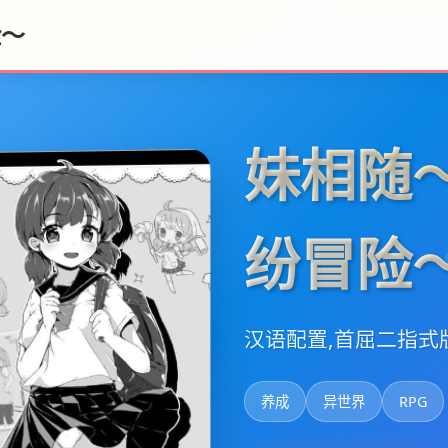
险～
妹相随
纷冒险
汉语配置,首屈二指式
养成
异世界
RPG