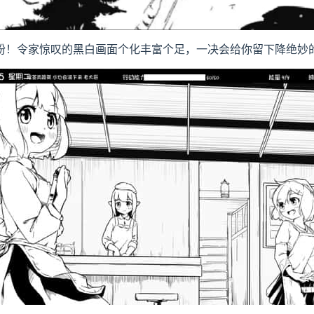
纷！令家惊叹的黑白画面个化丰富个足，一决会给你留下降绝妙