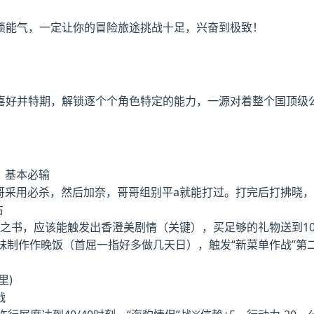
锁能气，一定让你的冒险旅途挑战十足，兴奋到极致！
喜好并特期，解锁逐个个角色特定的能力，一源对着整个国顶级
，基本必输
哥采用必杀，然后加奈，哥哥组别平a就能打过。打完后打拂晓，胜
右
冒险之书，应该能触发出香澄美剧情（关键），买足够的礼物送到1
让妹妹制作作晚饭（首屈一指好多做几天日），触发“新菜单作战”
里)
战