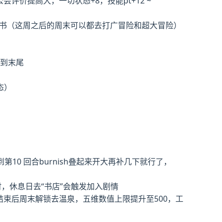
公会评价提高大，一切状态+8，技能pt+12 ~
之书（这周之后的周末可以都去打广冒险和超大冒险）
a到末尾
态）
10 回合burnish叠起来开大再补几下就行了，
时，休息日去“书店”会触发加入剧情
结束后周末解锁去温泉，五维数值上限提升至500，工