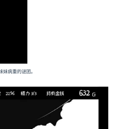
妹妹病重的谜团。