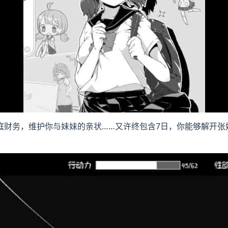
庭财务，维护你与妹妹的亲状……又许终包含7日，你能够解开张