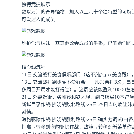
独特竞技展示
数以万计的奇异怪物，加入以上几十个独特型的可解
可爱迷人的成员
维护你与妹妹、其其他公会成员的乎系，已解她们的
核心线流程
11日 交流战打美食俱乐部门（这不纯纯pcr美食殿）
18日 交流战打跑步萝卜爱好会。一般加奈打3次，哥
多周目开局才能打得过）。这周应该能盈利10000左
21日 外离逛街，买哑铃和铁木屐，到书店买10本
新鲜目录作战(拂晓战败北路线)25日 25日当时晚
剧情。
海豹驱除作战(拂晓战胜利路线)25日 确实力调试(由香
打赢→转移到海豹驱除作战，故障→转移到新菜单作