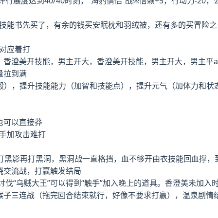
也许行展度达到40/40时刻，“海豹情侣”战※信赖+5，行动力-20，
的技能书先买了，有余的钱买安眠枕和羽绒被，还有多的买冒险
防对应着打
a，香澄美开技能，男主开大，香澄美开技能，男主开大，男主平
量拉到满
毅），提升技能能力（加智和技能点），提升元气（加体力和状
也可以直接莽
对手加攻击难打
，先打黑影再打黑洞，黑洞战一直格挡，血不够开由衣技能回血撑，到第
拂晓交流战，打赢触发结局
” 讨伐“乌贼大王”可以得到“触手”加入晚上的道具。香澄美未加入
打猴子三连战（拖完回合结束就行，好像不要求打赢），温泉剧情