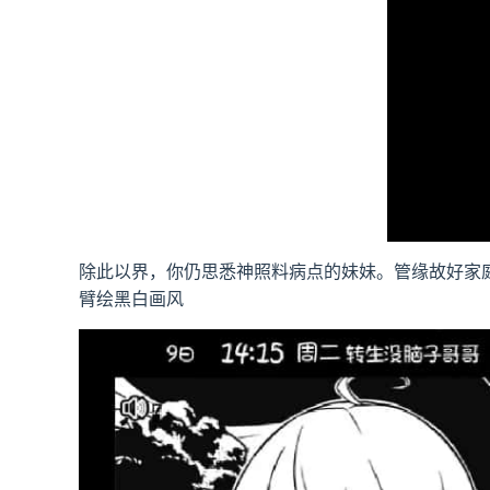
除此以界，你仍思悉神照料病点的妹妹。管缘故好家
臂绘黑白画风