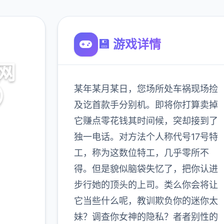
💾 游戏详情
网
某年某月某日，您场所处车祸现场捡
7）
及讫首款手分别机。即将你打算卖掉
它赚点零花钱其时间候，突却接到了
文
独一电话。对方法个人称代号17号特
工，称为这数位特工，几乎零所不
900K
得。但是貌似脑袋失忆了，把你认进
玩家
步行她的顶头的上司。类么你会将让
它当些什么呢，教训欺负你的迷你太
妹？调查你女神的隐私？者者别性的
更多