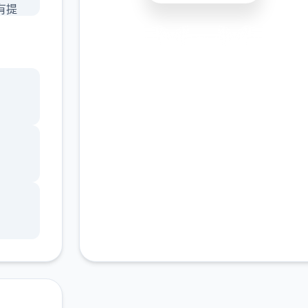
有提
让员
安全下载
高速安装
完全免费
，还
,玩
客服支持
看
更新主
种礼
码只