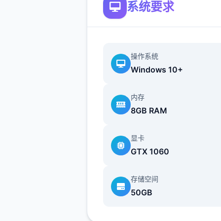
系统要求
能选其一（在然选50刀...），
礼包码的方法是打开背包，点
机，然后输入号码就行（礼包
大多数人应该都有，我会把这
操作系统
礼包码放于评论区），好多人
Windows 10+
有俩条线，我都会讲（除了作
本没开发的）
内存
8GB RAM
显卡
主线：赴学科校>教室>先
GTX 1060
人物交谈下>上面课>剧情里
一选项没什么还许说的（接下
存储空间
情中单一选项的我都不提了）
50GB
学校去后巷>Erica>随便选>
danu说话>摸头>左上快进时