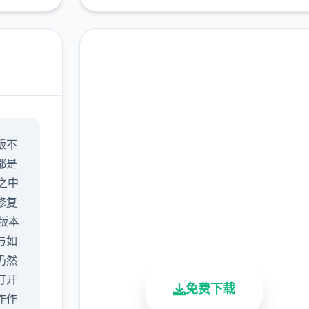
润色版下载 17号特工官
版不
网（Agent17）
都是
完整版游戏，免费体验
6之中
修复
2.3M+
4.9/5
900K+
戏版本
总下载量
用户评分
活跃用户
与如
仍然
打开
免费下载
作作