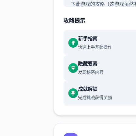
下此游戏的攻略（这游戏虽然
示，但很多区域方法还是行得
攻略提示
不知所措的，尤其是圣诞内容
挺难，所凭有必必须做个攻略）
过前面版本剧形的这次重点观
新手指南
sakura的内容仅行了，本次
快速上手基础操作
导要是sakura 17号特工授权
隐藏要素
发现秘密内容
成就解锁
完成挑战获得奖励
那个么开启吧：
首先行游戏剧情后先输入各
包码，切记前面4个奖品礼包