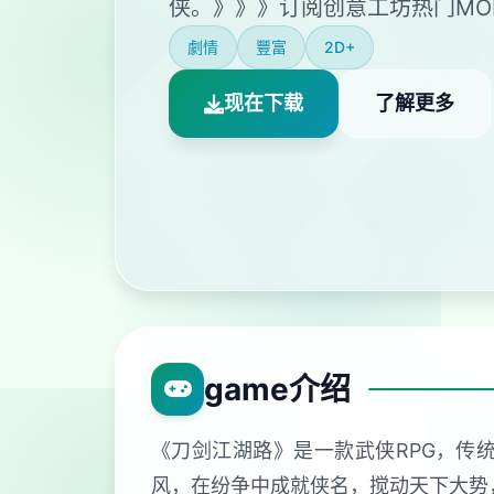
侠。》》》订阅创意工坊热门MO
劇情
豐富
2D+
现在下载
了解更多
game介绍
《刀剑江湖路》是一款武侠RPG，传
风，在纷争中成就侠名，搅动天下大势