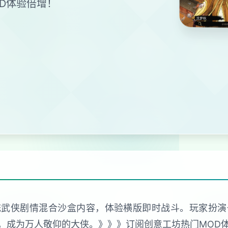
D体验倍增！
统武侠剧情混合沙盒内容，体验横版即时战斗。玩家扮
，成为万人敬仰的大侠。》》》订阅创意工坊热门MOD