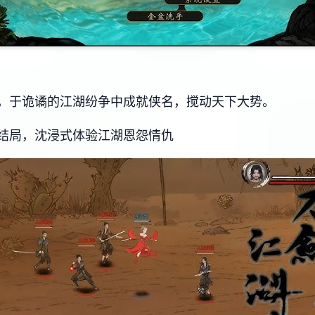
，于诡谲的江湖纷争中成就侠名，搅动天下大势。
结局，沈浸式体验江湖恩怨情仇