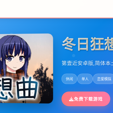
冬日狂
第壹近安卓版,简体本
休闲
单人
恋爱模拟
免费下载游戏