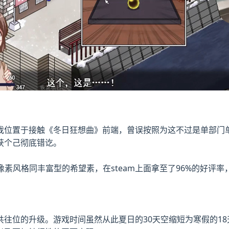
位置于接触《冬日狂想曲》前端，曾误按照为这不过是单部门​​单
获个己彻底错讫。
像素风格同丰富型的希望素，在steam上面拿至了​​96%的好评率​
往位的升级。游戏时间虽然从此夏日的30天空缩短为寒假的1