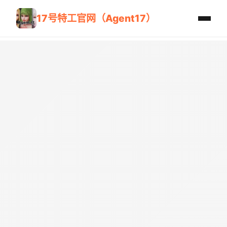
17号特工官网（Agent17）